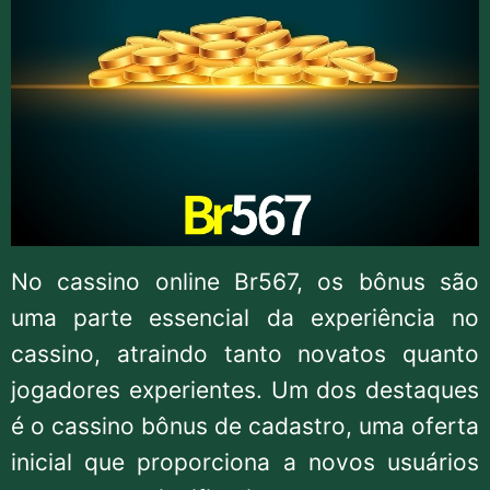
No cassino online Br567, os bônus são
uma parte essencial da experiência no
cassino, atraindo tanto novatos quanto
jogadores experientes. Um dos destaques
é o cassino bônus de cadastro, uma oferta
inicial que proporciona a novos usuários