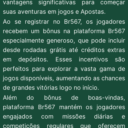
vantagens significativas para começar
suas aventuras em jogos e Apostas.
Ao se registrar no Br567, os jogadores
recebem um bônus na plataforma Br567
especialmente generoso, que pode incluir
desde rodadas grátis até créditos extras
em depósitos. Esses incentivos são
perfeitos para explorar a vasta gama de
jogos disponíveis, aumentando as chances
de grandes vitórias logo no início.
Além do bônus de boas-vindas,
plataforma Br567 mantém os jogadores
engajados com missões diárias e
competições regulares que oferecem