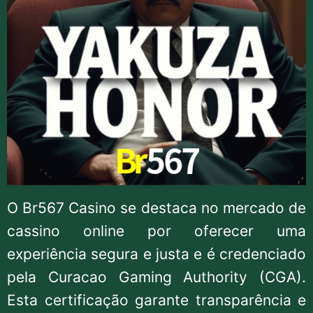
O Br567 Casino se destaca no mercado de
cassino online por oferecer uma
experiência segura e justa e é credenciado
pela Curacao Gaming Authority (CGA).
Esta certificação garante transparência e