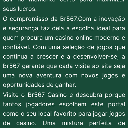
seus lucros.
O compromisso da Br567.Com a inovação
e segurança faz dela a escolha ideal para
quem procura um casino online moderno e
confiável. Com uma seleção de jogos que
continua a crescer e a desenvolver-se, a
Br567 garante que cada visita ao site seja
uma nova aventura com novos jogos e
oportunidades de ganhar.
Visite o Br567 Casino e descubra porque
tantos jogadores escolhem este portal
como o seu local favorito para jogar jogos
de casino. Uma mistura perfeita de