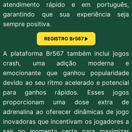
atendimento rápido e em português,
garantindo que sua experiência seja
sempre positiva.
REGISTRO Br567
A plataforma Br567 também inclui jogos
crash, uma adição moderna e
emocionante que ganhou popularidade
devido ao seu ritmo acelerado e potencial
para ganhos rápidos. Esses jogos
proporcionam uma dose extra de
adrenalina ao oferecer dinâmicas de jogo
inovadoras que incentivam os jogadores a
sair no momento certo para maximizar