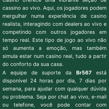
cassino ao vivo. Aqui, os jogadores podem
mergulhar numa experiência de casino
realista, interagindo com dealers ao vivo e
competindo com outros jogadores em
tempo real. Este tipo de jogo ao vivo não
só aumenta a emoção, mas também
simula estar num casino real, tudo a partir
do conforto da sua casa.
A equipe de suporte da
Br567
está
disponível 24 horas por dia, 7 dias por
semana, para ajudar com qualquer dúvida
ou problema. Seja por chat ao vivo, e-mail
ou telefone, você pode contar com